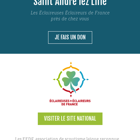
Saint André lez Lille
Les Éclaireuses Éclaireurs de France
près de chez vous
JE FAIS UN DON
VISITER LE SITE NATIONAL
Les EEDF, association de scoutisme laïque reconnue